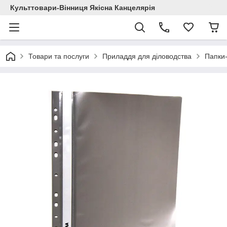
Культтовари-Вінниця Якісна Канцелярія
Товари та послуги
Приладдя для діловодства
Папки