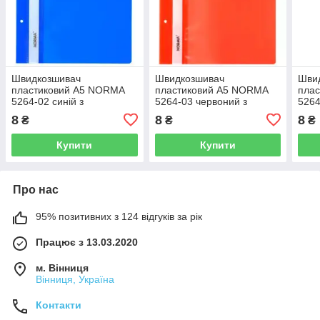
Швидкозшивач
Швидкозшивач
Шви
пластиковий А5 NORMA
пластиковий А5 NORMA
пла
5264-02 синій з
5264-03 червоний з
5264
перфорацією (10)
перфорацією (10)
перф
8
8
8
₴
₴
₴
Купити
Купити
Про нас
95% позитивних з 124 відгуків за рік
Працює з 13.03.2020
м. Вінниця
Вінниця, Україна
Контакти