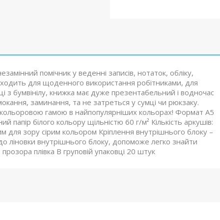
замінний помічник у веденні записів, нотаток, обліку,
. Підходить для щоденного використання робітниками, для
нці з бумвінілу, книжка має дуже презентабельний і водночас
мокання, заминання, та не затреться у сумці чи рюкзаку.
 кольоровою гамою в найпопулярніших кольорах! Формат А5
й папір білого кольору щільністю 60 г/м² Кількість аркушів:
им для зору сірим кольором Кріплення внутрішнього блоку –
 до ліновки внутрішнього блоку, допоможе легко знайти
- прозора плівка В груповій упаковці 20 штук