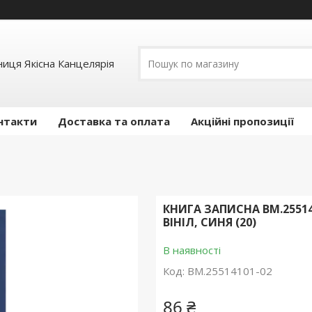
иця Якісна Канцелярія
нтакти
Доставка та оплата
Акційні пропозиції
КНИГА ЗАПИСНА BM.255141
ВІНІЛ, СИНЯ (20)
В наявності
Код:
BM.25514101-02
86 ₴