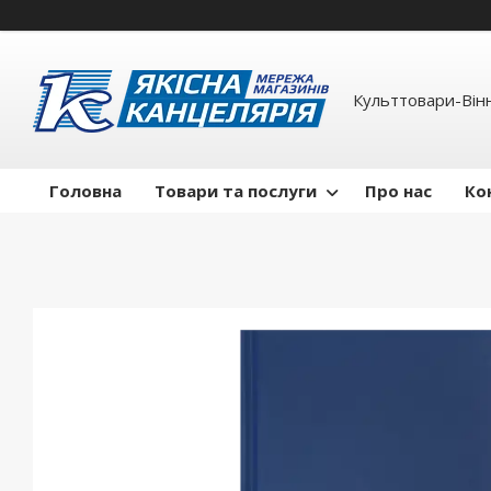
Культтовари-Вінн
Головна
Товари та послуги
Про нас
Ко