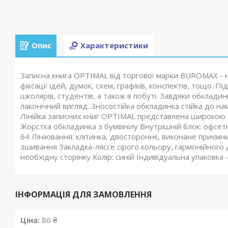
Опис
Характеристики
Записна книга OPTIMAL від торгової марки BUROMAX - не
фіксації ідей, думок, схем, графіків, конспектів, тощо
школярів, студентів, а також в побуті. Завдяки обклади
лаконічний вигляд. Зносостійка обкладинка стійка до на
Лінійка записних книг OPTIMAL представлена широкою
Жорстка обкладинка з бумвінілу Внутрішній блок: офсетни
64 Лініювання: клітинка, двостороннє, виконане приємн
зшивання Закладка-ляссе сірого кольору, гармонійного
необхідну сторінку Колір: синій Індивідуальна упаковка 
ІНФОРМАЦІЯ ДЛЯ ЗАМОВЛЕННЯ
Ціна:
86 ₴