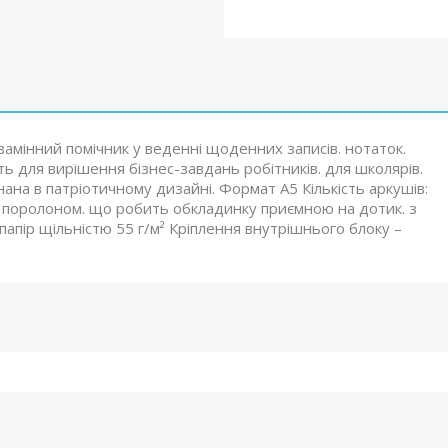
мінний помічник у веденні щоденних записів. нотаток.
одить для вирішення бізнес-завдань робітників. для школярів.
ана в патріотичному дизайні. Формат А5 Кількість аркушів:
з поролоном. що робить обкладинку приємною на дотик. з
папір щільністю 55 г/м² Кріплення внутрішнього блоку –