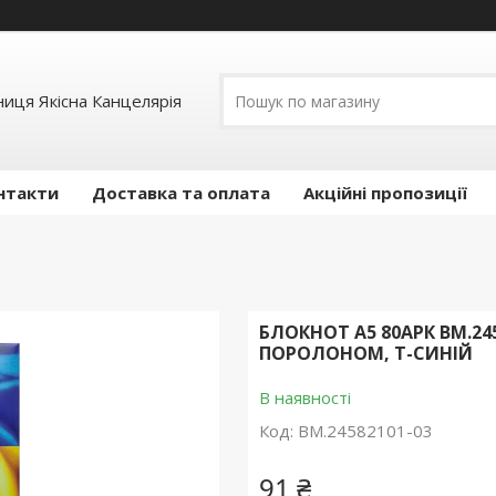
иця Якісна Канцелярія
нтакти
Доставка та оплата
Акційні пропозиції
БЛОКНОТ А5 80АРК BM.2458
ПОРОЛОНОМ, Т-СИНІЙ
В наявності
Код:
BM.24582101-03
91 ₴