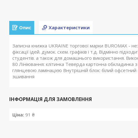
Опис
Характеристики
Записна книжка UKRAINE торгової марки BUROMAX - неза
фіксації ідей. думок. схем. графіків і т.д. Відмінно підх
студентів. а також для домашнього використання. Викон
80 Лініювання: клітинка Теверда картонна обкладинка 
глянцевою ламінацією Внутрішній блок: білий офсетний 
зшивання
ІНФОРМАЦІЯ ДЛЯ ЗАМОВЛЕННЯ
Ціна:
91 ₴