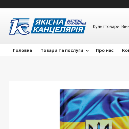
Культтовари-Вінн
Головна
Товари та послуги
Про нас
Ко