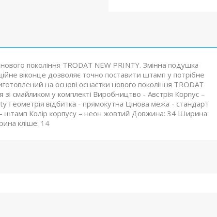
ки нового покоління TRODAT NEW PRINTY. Змінна подушка
ійне віконце дозволяє точно поставити штамп у потрібне
виготовлений на основі оснастки нового покоління TRODAT
 зі смайликом у комплекті Виробництво - Австрія Корпус –
nty Геометрія відбитка - прямокутна Цінова межа - стандарт
 штамп Колір корпусу – неон жовтий Довжина: 34 Ширина:
рина кліше: 14