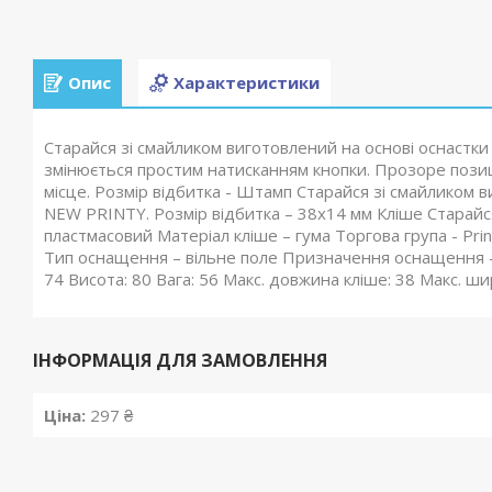
Опис
Характеристики
Старайся зі смайликом виготовлений на основі оснаст
змінюється простим натисканням кнопки. Прозоре позиц
місце. Розмір відбитка - Штамп Старайся зі смайликом 
NEW PRINTY. Розмір відбитка – 38х14 мм Кліше Старайся
пластмасовий Матеріал кліше – гума Торгова група - Pri
Тип оснащення – вільне поле Призначення оснащення –
74 Висота: 80 Вага: 56 Макс. довжина кліше: 38 Макс. ши
ІНФОРМАЦІЯ ДЛЯ ЗАМОВЛЕННЯ
Ціна:
297 ₴