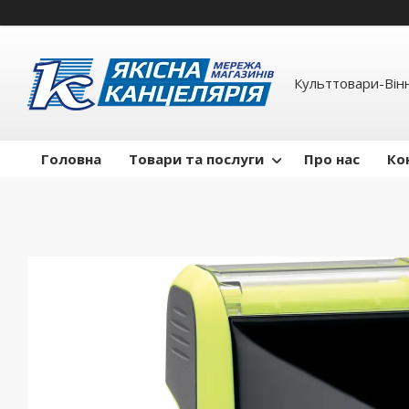
Культтовари-Вінн
Головна
Товари та послуги
Про нас
Ко