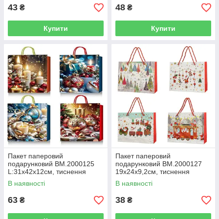
43
48
₴
₴
Купити
Купити
Пакет паперовий
Пакет паперовий
подарунковий BM.2000125
подарунковий BM.2000127
L:31х42х12см, тиснення
19х24х9,2см, тиснення
фольгою
фольгою
В наявності
В наявності
63
38
₴
₴