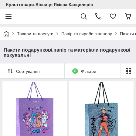
Культтовари-Вінниця Якісна Канцелярія
Товари та послуги
Папір та вироби з паперу
Пакети 
Пакети подарункові,папір та матеріали подарункові
пакувальні
Сортування
0
Фільтри