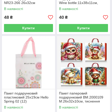
NR23-266 26х32см
Wine bottle:11х38х11см,
тиснення фольгою
В наявності
В наявності
48
40
₴
₴
Купити
Купити
Пакет подарунковий
Пакет паперовий
пластиковий 25х19см Hello
подарунковий BM.2000109
Spring 02 (12)
М:26х32х10см, тиснення
фольгою
В наявності
В наявності